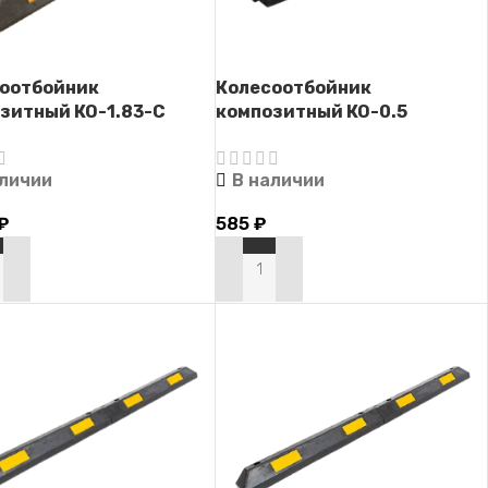
оотбойник
Колесоотбойник
зитный КО-1.83-С
композитный КО-0.5
аличии
В наличии
₽
585
₽
РЗИНУ
В КОРЗИНУ