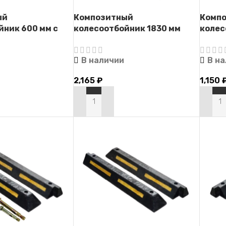
ый
Композитный
Комп
йник 600 мм с
колесоотбойник 1830 мм
колес
серый с крепежом
креп
В наличии
В н
2,165
₽
1,150
В КОРЗИНУ
В КО