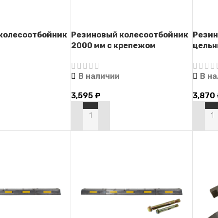
колесоотбойник
Резиновый колесоотбойник
Резин
2000 мм с крепежом
цельн
В наличии
В н
3,595
₽
3,870
В КОРЗИНУ
В КО