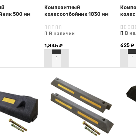
ый
Композитный
Комп
йник 500 мм
колесоотбойник 1830 мм
колес
серый
В н
В наличии
625
₽
1,845
₽
В КО
В КОРЗИНУ