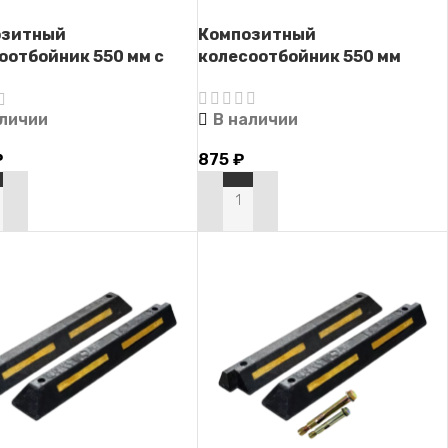
озитный
Композитный
оотбойник 550 мм с
колесоотбойник 550 мм
ежом
В наличии
аличии
875
₽
₽
В КОРЗИНУ
РЗИНУ