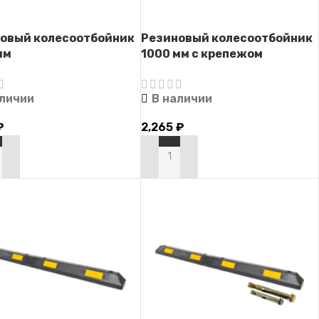
овый колесоотбойник
Резиновый колесоотбойник
мм
1000 мм с крепежом
аличии
В наличии
₽
2,265
₽
РЗИНУ
В КОРЗИНУ