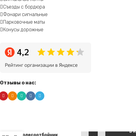
Съезды с бордюра
Фонари сигнальные
Парковочные маты
Конусы дорожные
Отзывы о нас:
Alternative:
Резиновый
В 
колесоотбойник