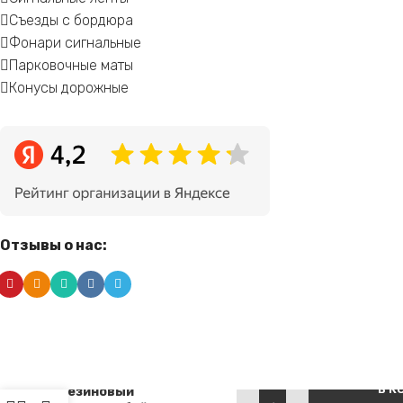
Съезды с бордюра
Фонари сигнальные
Парковочные маты
Конусы дорожные
Отзывы о нас:
Alternative:
В К
Резиновый