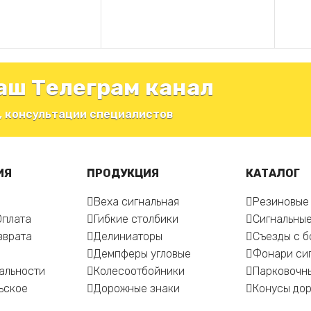
ЕЕ
ЧИТАТЬ ДАЛЕЕ
ЧИТА
аш Телеграм канал
, консультации специалистов
ИЯ
ПРОДУКЦИЯ
КАТАЛОГ
Веха сигнальная
Резиновые
Оплата
Гибкие столбики
Сигнальные
зврата
Делиниаторы
Съезды с 
Демпферы угловые
Фонари си
альности
Колесоотбойники
Парковочн
ьское
Дорожные знаки
Конусы до