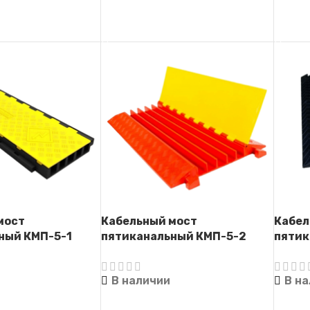
ЕЕ
ЧИТАТЬ ДАЛЕЕ
ЧИТА
мост
Кабельный мост
Кабел
ный КМП-5-1
пятиканальный КМП-5-2
пятик
а)
(Кабель-капа)
(Кабе
В наличии
В н