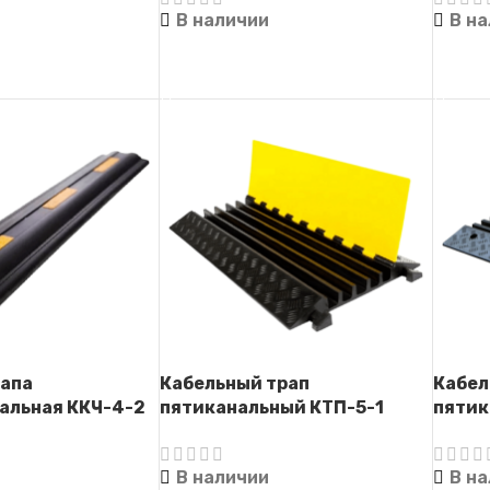
В наличии
В н
ЕЕ
ЧИТАТЬ ДАЛЕЕ
ЧИТА
капа
Кабельный трап
Кабел
альная ККЧ-4-2
пятиканальный КТП-5-1
пятик
(Кабель-капа)
(Кабе
В наличии
В н