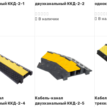
ный ККД-2-1
двухканальный ККД-2-2
однок
а)
(Кабель-капа)
В н
В наличии
ЧИТА
ЕЕ
ЧИТАТЬ ДАЛЕЕ
ал
Кабель-канал
Кабел
ный ККД-2-4
двухканальный ККД-2-5
трехк