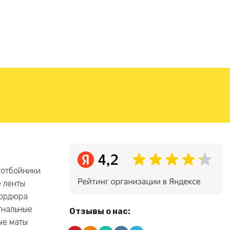
 отбойники
 ленты
бордюра
гнальные
Отзывы о нас:
ые маты