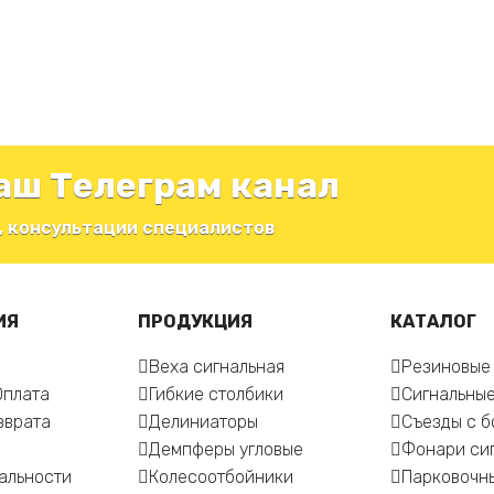
аш Телеграм канал
, консультации специалистов
ИЯ
ПРОДУКЦИЯ
КАТАЛОГ
Веха сигнальная
Резиновые
Оплата
Гибкие столбики
Сигнальные
зврата
Делиниаторы
Съезды с 
Демпферы угловые
Фонари си
альности
Колесоотбойники
Парковочн