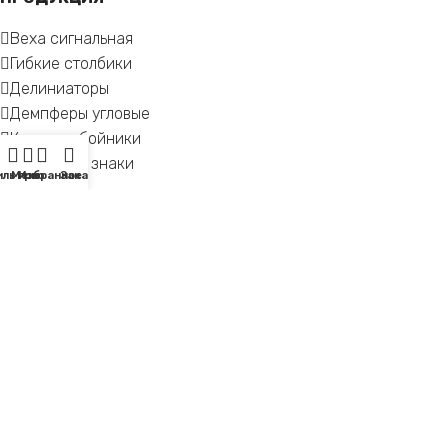
Веха сигнальная
Гибкие столбики
Делиниаторы
Демпферы угловые
Колесоотбойники
Дорожные знаки
ильтры
Меню
Избранное
Заказ
КАТАЛОГ
Резиновые отбойники
Сигнальные ленты
Съезды с бордюра
Фонари сигнальные
Парковочные маты
Конусы дорожные