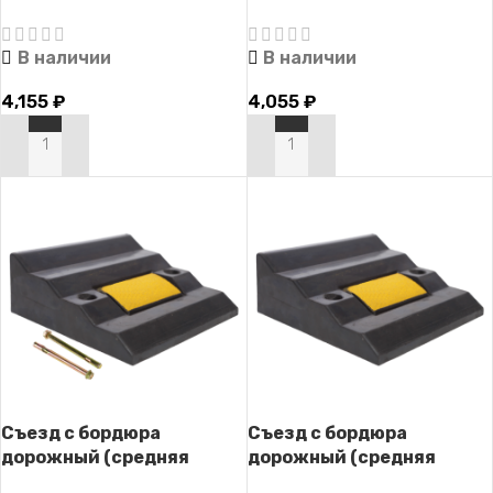
часть) СД-140 (с
часть) СД-140
крепежом)
В наличии
В наличии
4,155
₽
4,055
₽
В КОРЗИНУ
В КОРЗИНУ
Съезд с бордюра
Съезд с бордюра
дорожный (средняя
дорожный (средняя
часть) СД-110 (с
часть) СД-110