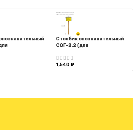
опознавательный
Столбик опознавательный
для
СОГ-2.2 (для
икация
идентификация
ода с табличкой)
газопровода с табличкой)
1,540
₽