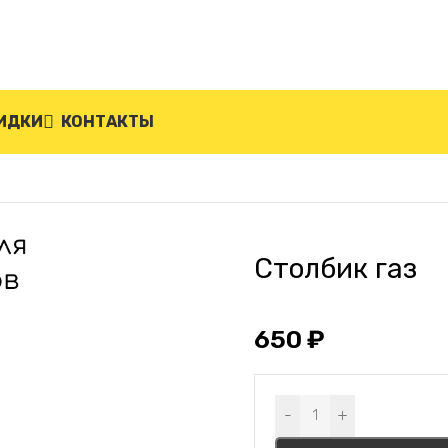
ИДКИ
КОНТАКТЫ
Столбик газ
650
₽
Alternative:
-
+