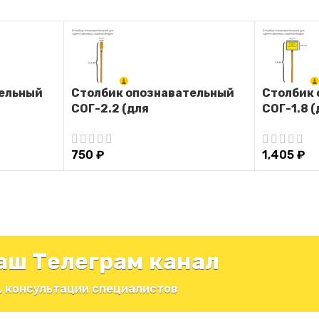
тельный
Столбик опознавательный
Столбик 
СОГ-2.2 (для
СОГ-1.8 (
идентификация
идентиф
газопровода без таблички)
газопров
750
₽
1,405
₽
аш Телеграм канал
, консультации специалистов