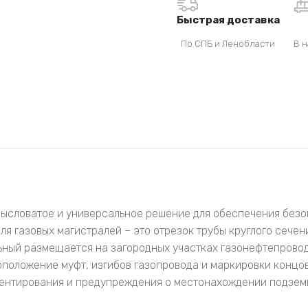
Быстрая доставка
По СПБ и Ленобласти
В н
мысловатое и универсальное решение для обеспечения безо
ля газовых магистралей – это отрезок трубы круглого сечен
ьный размещается на загородных участках газонефтепровод
оположение муфт, изгибов газопровода и маркировки концо
иентирования и предупреждения о местонахождении подземн