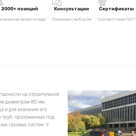
2000+ позиций
Консультации
Сертификаты
аличии на своём складе
Поможем с выбором
Соответствие ГОСТ
пасности на строительной
ия диаметром 80 мм,
а и для указания его
в труб, проложенных под
ых газовых систем. У