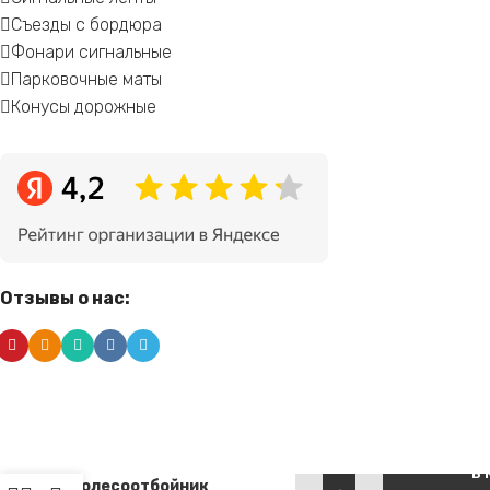
Съезды с бордюра
Фонари сигнальные
Парковочные маты
Конусы дорожные
Отзывы о нас:
Alternative:
Резиновый
В 
колесоотбойник