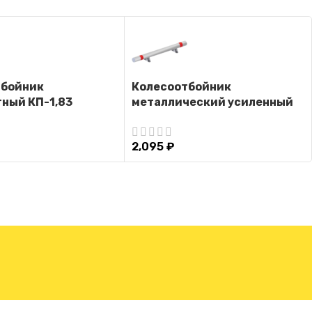
тбойник
Колесоотбойник
ный КП-1,83
металлический усиленный
на кронштейнах КУ-1
2,095
₽