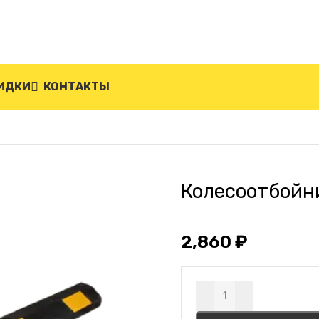
ИДКИ
КОНТАКТЫ
й КП-2,0
Колесоотбойн
2,860
₽
Alternative:
-
+