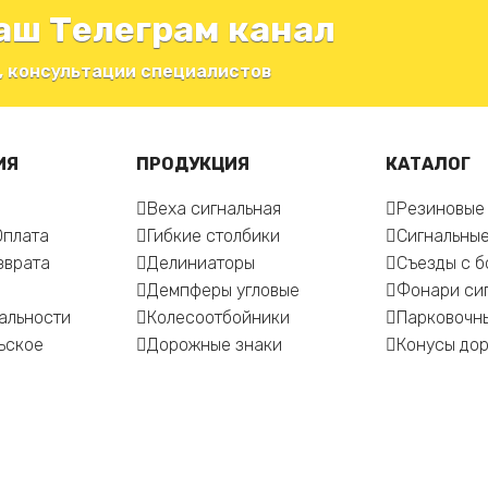
аш Телеграм канал
, консультации специалистов
ИЯ
ПРОДУКЦИЯ
КАТАЛОГ
Веха сигнальная
Резиновые
Оплата
Гибкие столбики
Сигнальные
зврата
Делиниаторы
Съезды с 
Демпферы угловые
Фонари си
альности
Колесоотбойники
Парковочн
ьское
Дорожные знаки
Конусы до