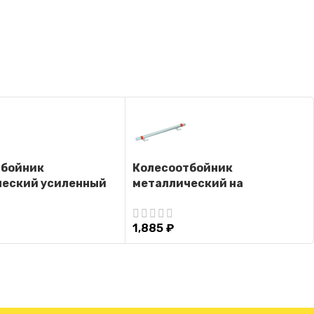
тбойник
Колесоотбойник
ческий усиленный
металлический на
 КУ-3
пластинах К-4
1,885
₽