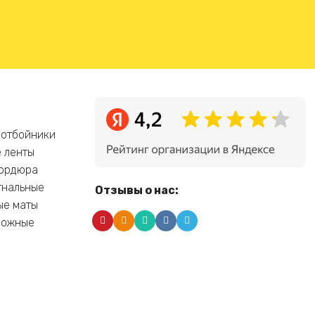
 отбойники
 ленты
бордюра
гнальные
Отзывы о нас:
ые маты
рожные