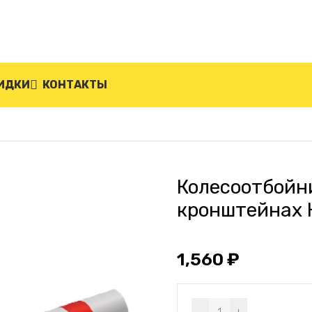
ИДКИ
КОНТАКТЫ
кий на кронштейнах КЭ-1
Колесоотбойн
кронштейнах 
1,560
₽
Alternative: