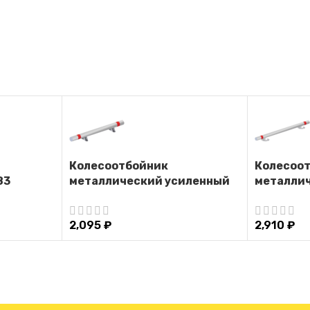
Колесоотбойник
Колесоо
83
металлический усиленный
металли
на кронштейнах КУ-1
на опорах
2,095
₽
2,910
₽