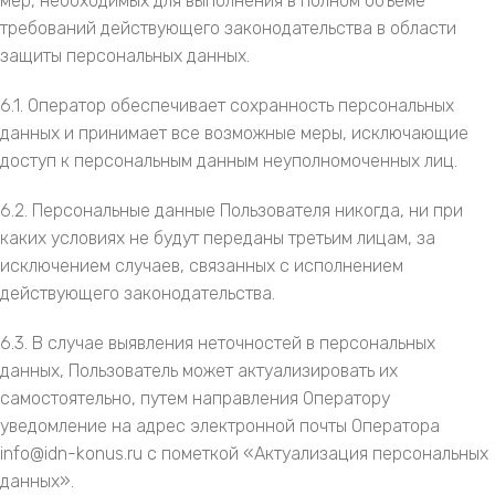
мер, необходимых для выполнения в полном объеме
требований действующего законодательства в области
защиты персональных данных.
6.1. Оператор обеспечивает сохранность персональных
данных и принимает все возможные меры, исключающие
доступ к персональным данным неуполномоченных лиц.
6.2. Персональные данные Пользователя никогда, ни при
каких условиях не будут переданы третьим лицам, за
исключением случаев, связанных с исполнением
действующего законодательства.
6.3. В случае выявления неточностей в персональных
данных, Пользователь может актуализировать их
самостоятельно, путем направления Оператору
уведомление на адрес электронной почты Оператора
info@idn-konus.ru с пометкой «Актуализация персональных
данных».