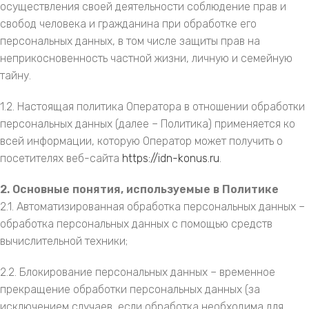
осуществления своей деятельности соблюдение прав и
свобод человека и гражданина при обработке его
персональных данных, в том числе защиты прав на
неприкосновенность частной жизни, личную и семейную
тайну.
1.2. Настоящая политика Оператора в отношении обработки
персональных данных (далее – Политика) применяется ко
всей информации, которую Оператор может получить о
посетителях веб-сайта
https://idn-konus.ru
.
2. Основные понятия, используемые в Политике
2.1. Автоматизированная обработка персональных данных –
обработка персональных данных с помощью средств
вычислительной техники;
2.2. Блокирование персональных данных – временное
прекращение обработки персональных данных (за
исключением случаев, если обработка необходима для