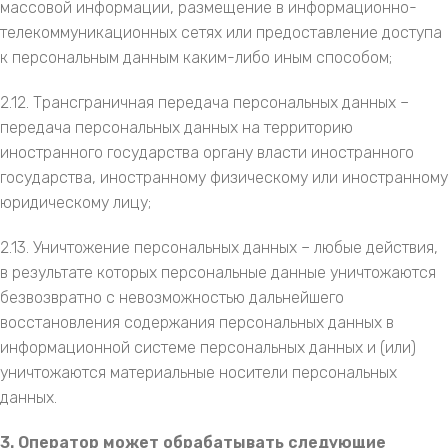
массовой информации, размещение в информационно-
телекоммуникационных сетях или предоставление доступа
к персональным данным каким-либо иным способом;
2.12. Трансграничная передача персональных данных –
передача персональных данных на территорию
иностранного государства органу власти иностранного
государства, иностранному физическому или иностранному
юридическому лицу;
2.13. Уничтожение персональных данных – любые действия,
в результате которых персональные данные уничтожаются
безвозвратно с невозможностью дальнейшего
восстановления содержания персональных данных в
информационной системе персональных данных и (или)
уничтожаются материальные носители персональных
данных.
3. Оператор может обрабатывать следующие