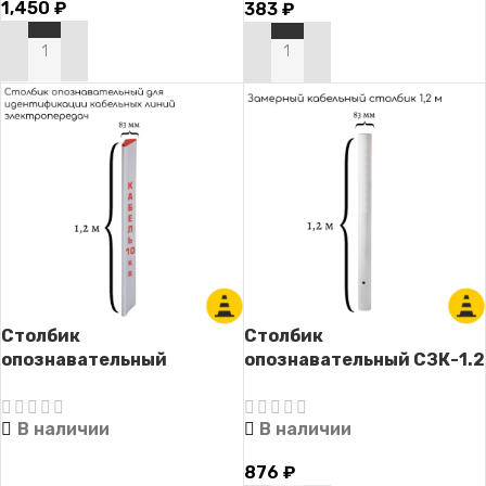
1,450
₽
383
₽
В КОРЗИНУ
В КОРЗИНУ
Столбик
Столбик
опознавательный
опознавательный СЗК-1.2
СОЭ-1.2 (для линий
(для трасс прокладки
электропередач с
кабельных линий без
В наличии
В наличии
надписью)
надписи)
876
₽
ЧИТАТЬ ДАЛЕЕ