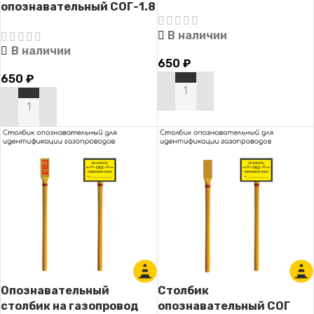
опознавательный СОГ-1.8
(для идентификация
В наличии
газопровода без
В наличии
таблички)
650
₽
650
₽
В КОРЗИНУ
В КОРЗИНУ
Опознавательный
Столбик
столбик на газопровод
опознавательный СОГ