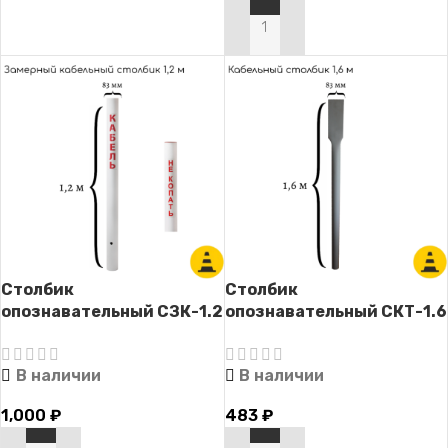
В КОРЗИНУ
Столбик
Столбик
опознавательный СЗК-1.2
опознавательный СКТ-1.6
(для трасс прокладки
(для кабельных линий
кабельных линий с
связи без таблички)
В наличии
В наличии
надписью)
1,000
₽
483
₽