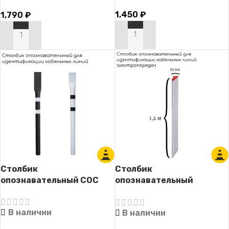
табличкой)
1,450
₽
1,790
₽
В КОРЗИНУ
В КОРЗИНУ
Столбик
Столбик
опознавательный СОС
опознавательный
СОЭ-1.2 (для линий
электропередач без
В наличии
В наличии
надписи)