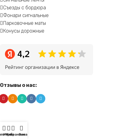
Съезды с бордюра
Фонари сигнальные
Парковочные маты
Конусы дорожные
Отзывы о нас:
ильтры
Меню
Избранное
Заказ