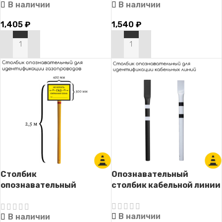
В наличии
В наличии
табличкой)
газопровода с
табличкой)
1,405
₽
1,540
₽
В КОРЗИНУ
В КОРЗИНУ
Столбик
Опознавательный
опознавательный
столбик кабельной линии
СОГ-2.5 (для
идентификация
В наличии
В наличии
газопровода с