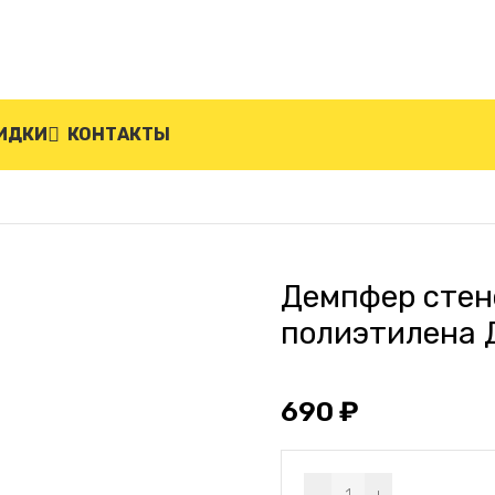
ИДКИ
КОНТАКТЫ
й из вспененного полиэтилена ДС-ВП-3
Демпфер стен
полиэтилена 
690
₽
Alternative: