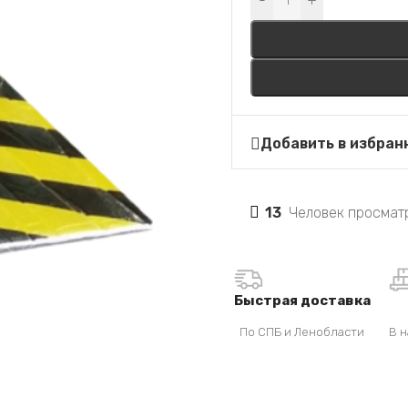
-
+
Добавить в избран
13
Человек просматр
Быстрая доставка
По СПБ и Ленобласти
В н