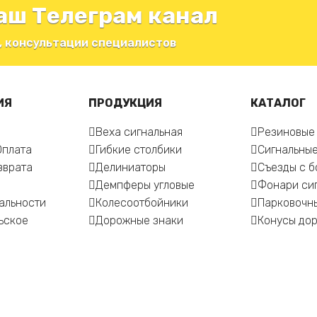
аш Телеграм канал
, консультации специалистов
ИЯ
ПРОДУКЦИЯ
КАТАЛОГ
Веха сигнальная
Резиновые
Оплата
Гибкие столбики
Сигнальные
зврата
Делиниаторы
Съезды с 
Демпферы угловые
Фонари си
альности
Колесоотбойники
Парковочн
ьское
Дорожные знаки
Конусы до