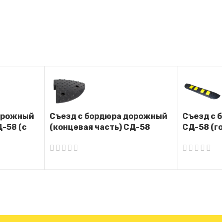
орожный
Съезд с бордюра дорожный
Съезд с 
Д-58 (с
(концевая часть) СД-58
СД-58 (г