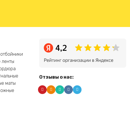
 отбойники
 ленты
бордюра
гнальные
Отзывы о нас:
ые маты
рожные