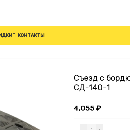
ИДКИ
КОНТАКТЫ
(средняя часть) СД-140-1
Съезд с борд
СД-140-1
4,055
₽
Alternative: