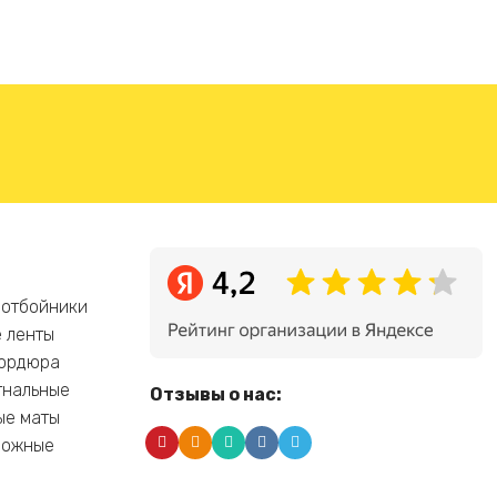
 отбойники
 ленты
бордюра
гнальные
Отзывы о нас:
ые маты
рожные