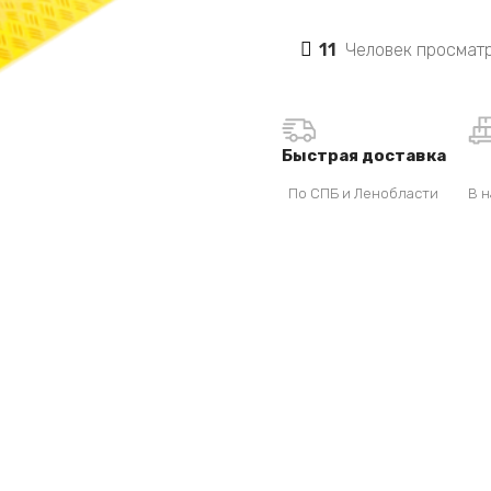
11
Человек просматр
Быстрая доставка
По СПБ и Ленобласти
В н