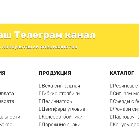
аш Телеграм канал
, консультации специалистов
ИЯ
ПРОДУКЦИЯ
КАТАЛОГ
Веха сигнальная
Резиновые
Оплата
Гибкие столбики
Сигнальные
зврата
Делиниаторы
Съезды с 
Демпферы угловые
Фонари си
альности
Колесоотбойники
Парковочн
ьское
Дорожные знаки
Конусы до