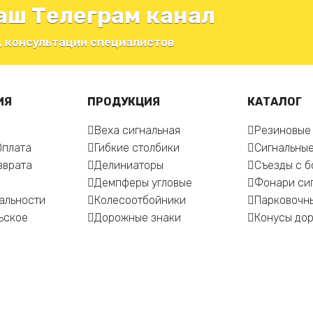
аш Телеграм канал
, консультации специалистов
ИЯ
ПРОДУКЦИЯ
КАТАЛОГ
Веха сигнальная
Резиновые
Оплата
Гибкие столбики
Сигнальные
зврата
Делиниаторы
Съезды с 
Демпферы угловые
Фонари си
альности
Колесоотбойники
Парковочн
ьское
Дорожные знаки
Конусы до