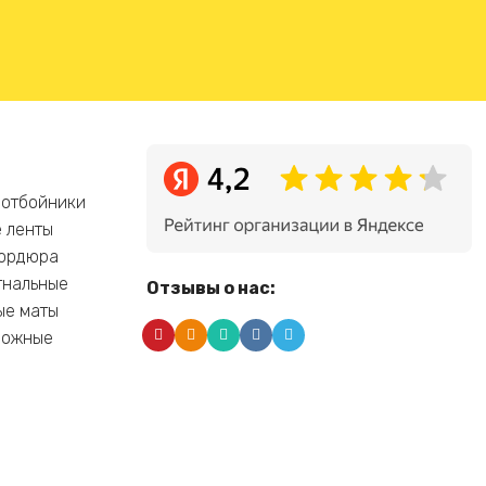
 отбойники
 ленты
бордюра
гнальные
Отзывы о нас:
ые маты
рожные