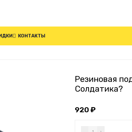
ИДКИ
КОНТАКТЫ
одставка для дорожного ?Солдатика?
Резиновая по
Солдатика?
920
₽
Alternative: