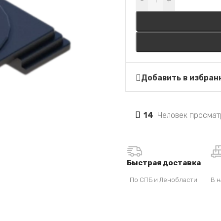
-
+
Добавить в избран
14
Человек просмат
Быстрая доставка
По СПБ и Ленобласти
В н