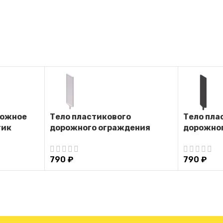
рожное
Тело пластикового
Тело пла
тик
дорожного ограждения
дорожно
Солдатик (Белое)
Солдатик
790
₽
790
₽