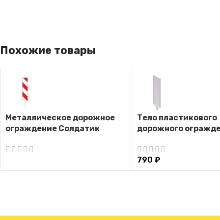
Похожие товары
Металлическое дорожное
Тело пластикового
ограждение Солдатик
дорожного огражд
(Односторонний)
Солдатик (Белое)
790
₽