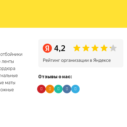
 отбойники
 ленты
бордюра
гнальные
Отзывы о нас:
ые маты
рожные