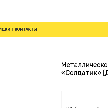
ИДКИ
КОНТАКТЫ
кое дорожное ограждение «Солдатик» [Двусторонни
Металлическо
«Солдатик» [