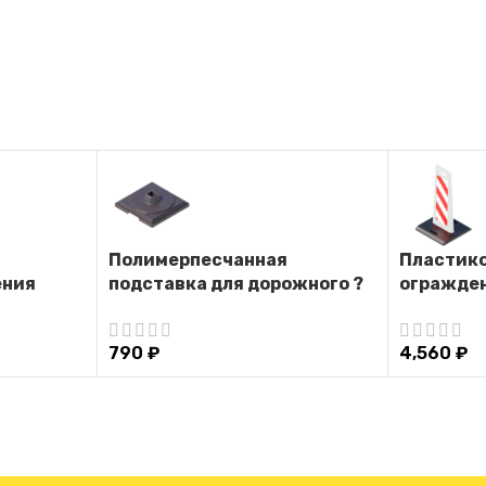
Полимерпесчанная
Пластик
ения
подставка для дорожного ?
огражден
Солдатика?
верхней 
резиново
790
₽
4,560
₽
(Белый)