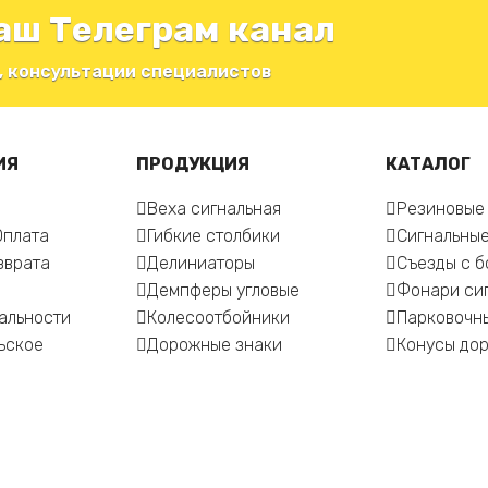
аш Телеграм канал
, консультации специалистов
ИЯ
ПРОДУКЦИЯ
КАТАЛОГ
Веха сигнальная
Резиновые
Оплата
Гибкие столбики
Сигнальные
зврата
Делиниаторы
Съезды с 
Демпферы угловые
Фонари си
альности
Колесоотбойники
Парковочн
ьское
Дорожные знаки
Конусы до