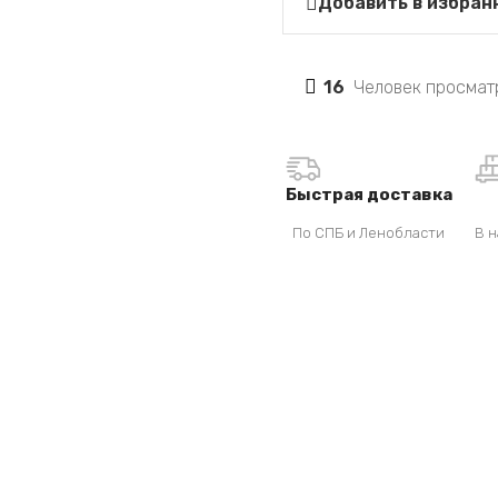
Добавить в избран
16
Человек просмат
Быстрая доставка
По СПБ и Ленобласти
В н