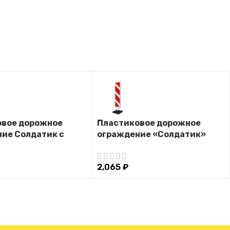
овое дорожное
Пластиковое дорожное
ие Солдатик с
ограждение «Солдатик»
ручкой на
(Односторонний)
й подставке
2,065
₽