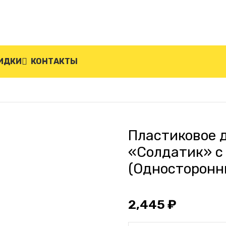
ИДКИ
КОНТАКТЫ
 дорожное ограждение «Солдатик» с фонарем ФС-4.
Пластиковое 
«Солдатик» с
(Односторонн
2,445
₽