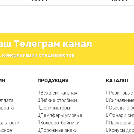
аш Телеграм канал
, консультации специалистов
ИЯ
ПРОДУКЦИЯ
КАТАЛОГ
Веха сигнальная
Резиновые
Оплата
Гибкие столбики
Сигнальные
зврата
Делиниаторы
Съезды с 
Демпферы угловые
Фонари си
альности
Колесоотбойники
Парковочн
ьское
Дорожные знаки
Конусы до