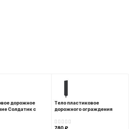
овое дорожное
Тело пластиковое
ие Солдатик с
дорожного ограждения
ручкой на
«Солдатик» (Черное)
й подставке
780
₽