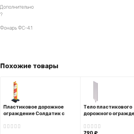
Дополнительно
?
Фонарь ФС-4.1
Похожие товары
Пластиковое дорожное
Тело пластикового
ограждение Солдатик с
дорожного огражд
фонарем ФС-4.1
Солдатик (Белое)
(Двусторонний)
790
₽