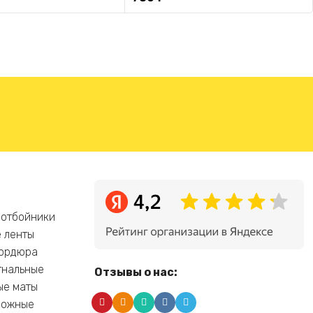
 отбойники
 ленты
бордюра
гнальные
Отзывы о нас:
ые маты
рожные