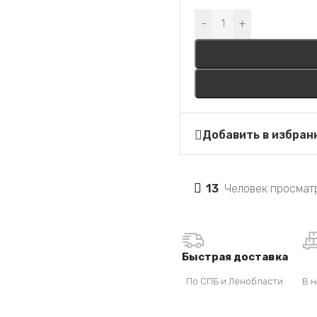
Alternative:
-
+
Добавить в избран
13
Человек просматр
Быстрая доставка
По СПБ и Ленобласти
В н