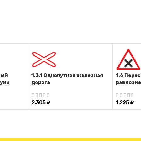
ный
1.3.1 Однопутная железная
1.6 Пере
аума
дорога
равнозна
2,305
₽
1,225
₽