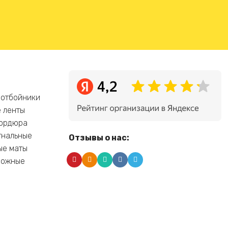
 отбойники
 ленты
бордюра
гнальные
Отзывы о нас:
ые маты
рожные