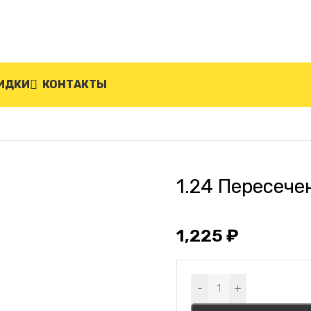
ИДКИ
КОНТАКТЫ
едной дорожкой
1.24 Пересече
1,225
₽
Alternative:
-
+