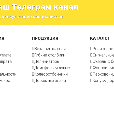
аш Телеграм канал
, консультации специалистов
ИЯ
ПРОДУКЦИЯ
КАТАЛОГ
Веха сигнальная
Резиновые
Оплата
Гибкие столбики
Сигнальные
зврата
Делиниаторы
Съезды с 
Демпферы угловые
Фонари си
альности
Колесоотбойники
Парковочн
ьское
Дорожные знаки
Конусы до