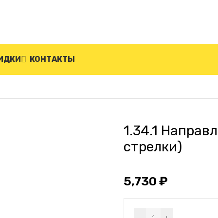
ИДКИ
КОНТАКТЫ
размер 3 (четыре стрелки)
1.34.1 Направ
стрелки)
5,730
₽
Alternative: