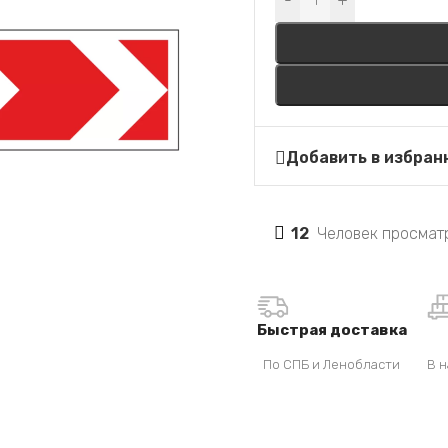
-
+
Добавить в избран
12
Человек просматр
Быстрая доставка
По СПБ и Ленобласти
В н