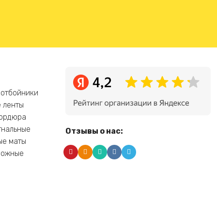
 отбойники
 ленты
бордюра
гнальные
Отзывы о нас:
ые маты
рожные