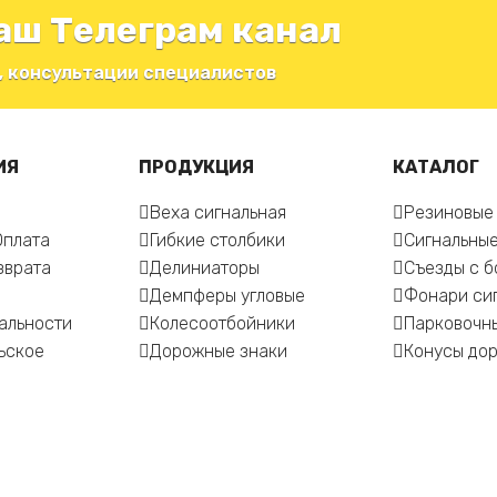
аш Телеграм канал
, консультации специалистов
ИЯ
ПРОДУКЦИЯ
КАТАЛОГ
Веха сигнальная
Резиновые
Оплата
Гибкие столбики
Сигнальные
зврата
Делиниаторы
Съезды с 
Демпферы угловые
Фонари си
альности
Колесоотбойники
Парковочн
ьское
Дорожные знаки
Конусы до