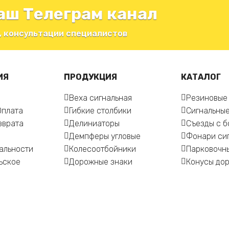
аш Телеграм канал
, консультации специалистов
ИЯ
ПРОДУКЦИЯ
КАТАЛОГ
Веха сигнальная
Резиновые
Оплата
Гибкие столбики
Сигнальные
зврата
Делиниаторы
Съезды с 
Демпферы угловые
Фонари си
альности
Колесоотбойники
Парковочн
ьское
Дорожные знаки
Конусы до