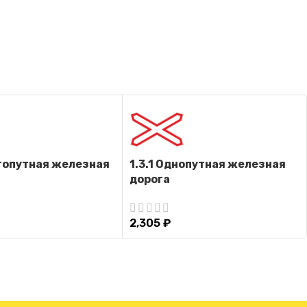
огопутная железная
1.3.1 Однопутная железная
дорога
2,305
₽