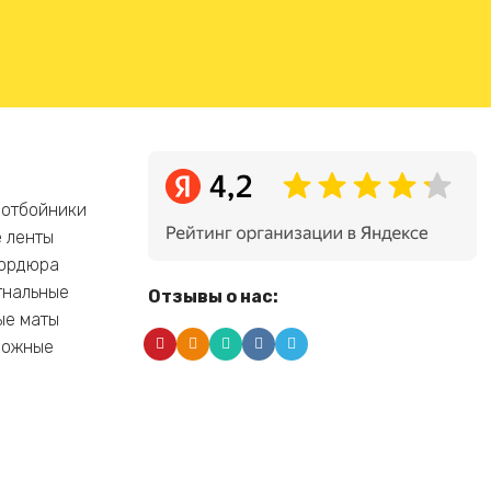
 отбойники
 ленты
бордюра
гнальные
Отзывы о нас:
ые маты
рожные