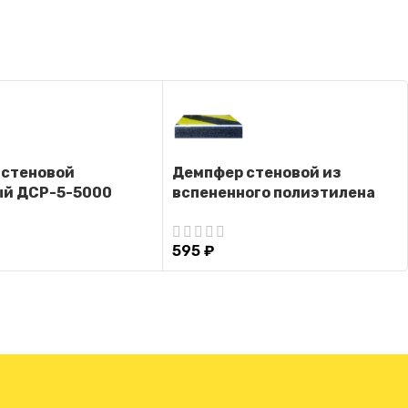
 стеновой
Демпфер стеновой из
ый ДСР-5-5000
вспененного полиэтилена
ДС-ВП-2
595
₽