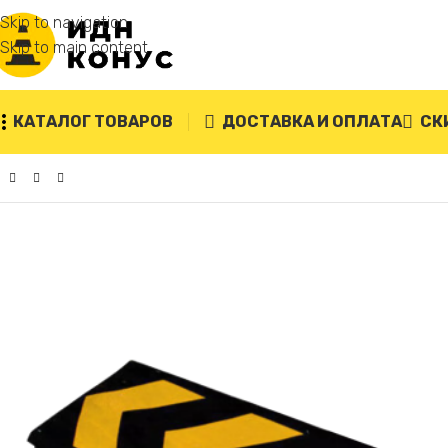
Skip to navigation
Skip to main content
КАТАЛОГ ТОВАРОВ
ДОСТАВКА И ОПЛАТА
СК
Главная
/
Резиновые отбойники для стен
/
Демпфер стеново