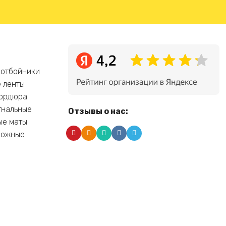
 отбойники
 ленты
бордюра
гнальные
Отзывы о нас:
ые маты
рожные