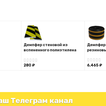
Демпфер стеновой из
Демпфер
вспененного полиэтилена
резинов
ДС-ВП-1
6,465
₽
280
₽
аш Телеграм канал