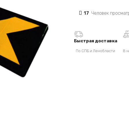
17
Человек просматр
Быстрая доставка
По СПБ и Ленобласти
В н