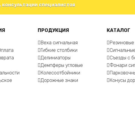
, консультации специалистов
ИЯ
ПРОДУКЦИЯ
КАТАЛОГ
Веха сигнальная
Резиновые
Оплата
Гибкие столбики
Сигнальные
зврата
Делиниаторы
Съезды с 
Демпферы угловые
Фонари си
альности
Колесоотбойники
Парковочн
ьское
Дорожные знаки
Конусы до