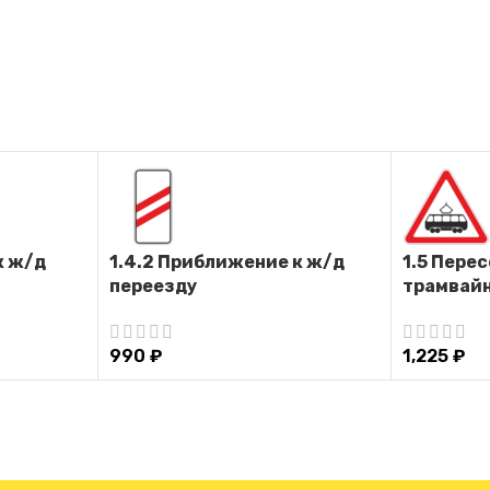
к ж/д
1.4.2 Приближение к ж/д
1.5 Пере
переезду
трамвай
990
₽
1,225
₽