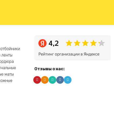
 отбойники
 ленты
бордюра
гнальные
Отзывы о нас:
ые маты
рожные