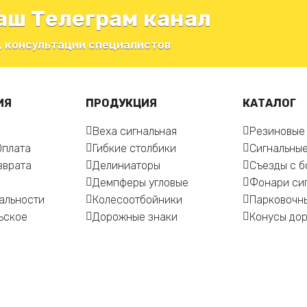
аш Телеграм канал
, консультации специалистов
ИЯ
ПРОДУКЦИЯ
КАТАЛОГ
Веха сигнальная
Резиновые
Оплата
Гибкие столбики
Сигнальные
зврата
Делиниаторы
Съезды с 
Демпферы угловые
Фонари си
альности
Колесоотбойники
Парковочн
ьское
Дорожные знаки
Конусы до