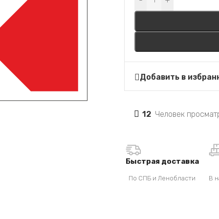
-
+
Добавить в избран
12
Человек просматр
Быстрая доставка
По СПБ и Ленобласти
В н