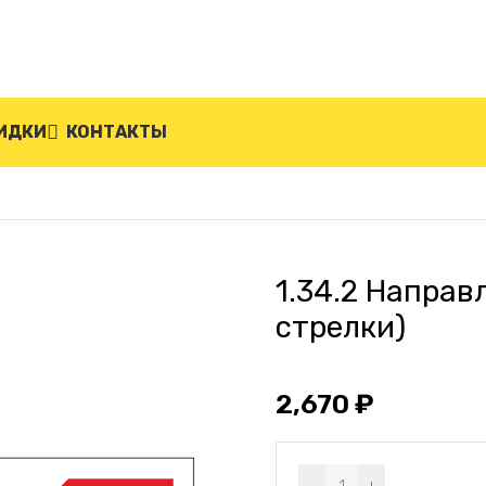
ИДКИ
КОНТАКТЫ
размер 2 (две стрелки)
1.34.2 Направ
стрелки)
2,670
₽
Alternative: