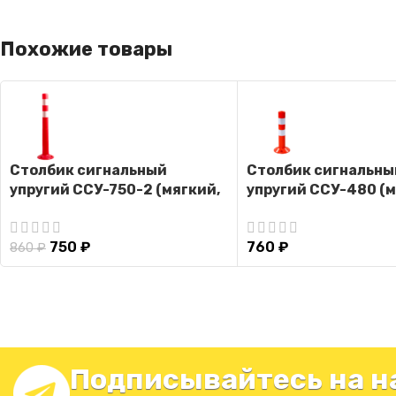
Похожие товары
Столбик сигнальный
Столбик сигнальны
упругий ССУ-750-2 (мягкий,
упругий ССУ-480 (м
гибкий, парковочный
гибкий, парковочн
дорожный столбик)
дорожный столбик
750
₽
760
₽
860
₽
Подписывайтесь на н