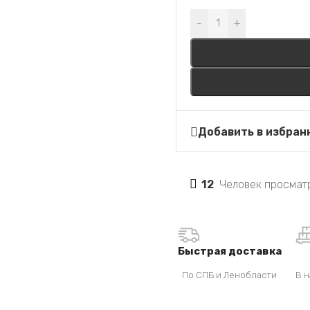
Alternative:
-
+
Добавить в избран
12
Человек просматр
Быстрая доставка
По СПБ и Ленобласти
В н