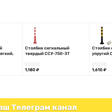
й
Столбик сигнальный
Столбик 
ягкий,
твердый ССУ-750-3Т
упругий 
ый
(парковочный дорожный
крепежом
)
столбик)
гибкий, 
1,180
₽
1,610
₽
дорожны
аш Телеграм канал