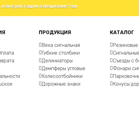
, консультации специалистов
ИЯ
ПРОДУКЦИЯ
КАТАЛОГ
Веха сигнальная
Резиновые
Оплата
Гибкие столбики
Сигнальные
зврата
Делиниаторы
Съезды с 
Демпферы угловые
Фонари си
альности
Колесоотбойники
Парковочн
ьское
Дорожные знаки
Конусы до