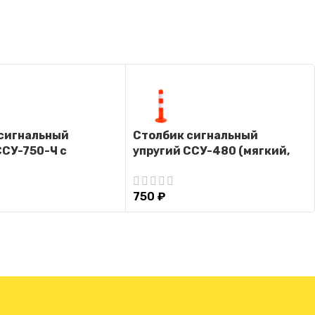
сигнальный
Столбик сигнальный
ССУ-750-Ч с
упругий ССУ-480 (мягкий,
 (черный, мягкий,
гибкий, парковочный
парковочный
дорожный столбик)
750
₽
й столбик)