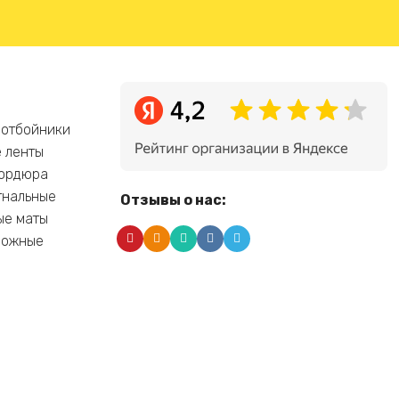
 отбойники
 ленты
бордюра
гнальные
Отзывы о нас:
ые маты
рожные