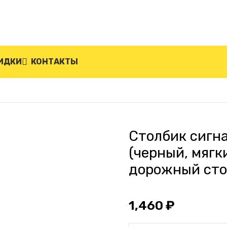
ИДКИ
КОНТАКТЫ
ый упругий ССУ-750-Ч (черный, мягкий, гибкий, пар
Столбик сигн
(черный, мягк
дорожный сто
1,460
₽