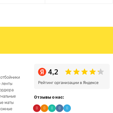
 отбойники
 ленты
бордюра
гнальные
Отзывы о нас:
ые маты
рожные