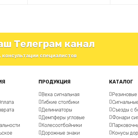
аш Телеграм канал
, консультации специалистов
ИЯ
ПРОДУКЦИЯ
КАТАЛОГ
Веха сигнальная
Резиновые
Оплата
Гибкие столбики
Сигнальные
зврата
Делиниаторы
Съезды с 
Демпферы угловые
Фонари си
альности
Колесоотбойники
Парковочн
ьское
Дорожные знаки
Конусы до