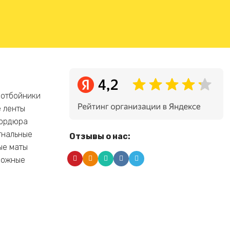
 отбойники
 ленты
бордюра
гнальные
Отзывы о нас:
ые маты
рожные