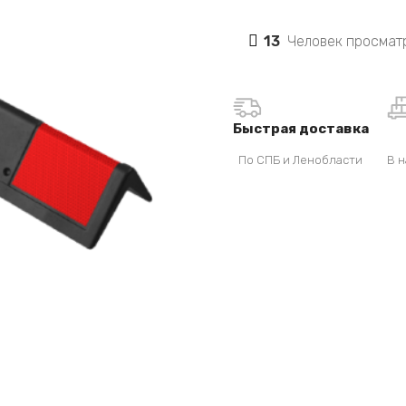
13
Человек просматр
Быстрая доставка
По СПБ и Ленобласти
В н