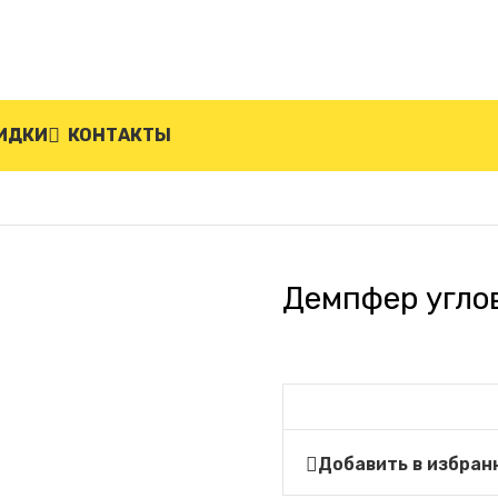
ИДКИ
КОНТАКТЫ
 ДУ-12-К
Демпфер угло
Добавить в избран