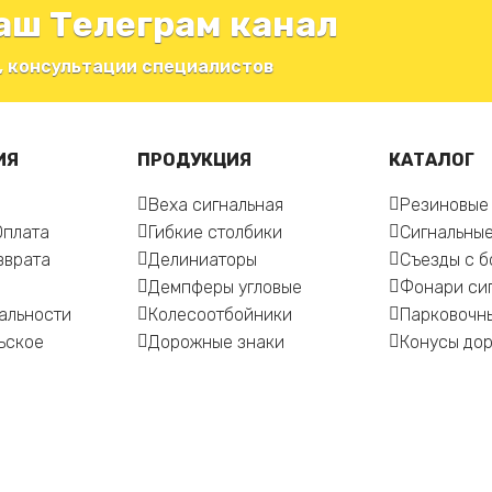
аш Телеграм канал
, консультации специалистов
ИЯ
ПРОДУКЦИЯ
КАТАЛОГ
Веха сигнальная
Резиновые
Оплата
Гибкие столбики
Сигнальные
зврата
Делиниаторы
Съезды с 
Демпферы угловые
Фонари си
альности
Колесоотбойники
Парковочн
ьское
Дорожные знаки
Конусы до