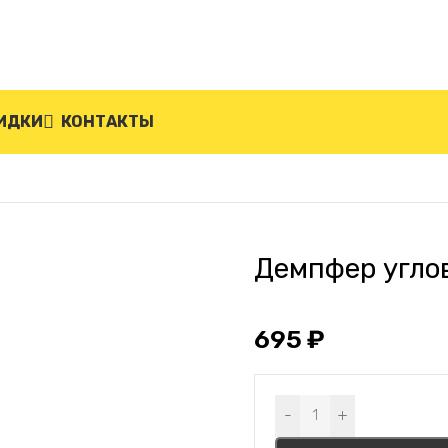
ИДКИ
КОНТАКТЫ
й ДУ-8-С
Демпфер угло
695
₽
Alternative:
-
+