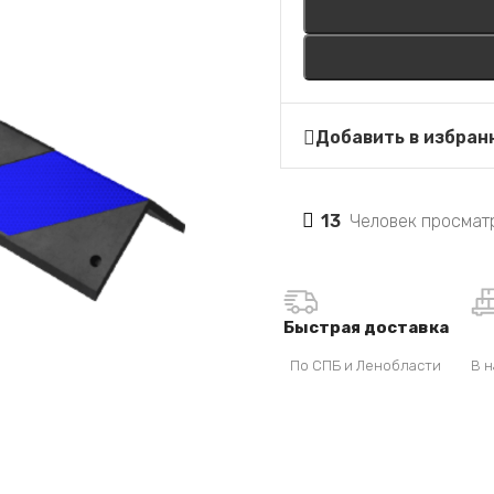
Добавить в избран
13
Человек просматр
Быстрая доставка
По СПБ и Ленобласти
В н