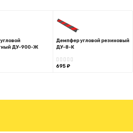
угловой
Демпфер угловой резиновый
тный ДУ-900-Ж
ДУ-8-К
695
₽