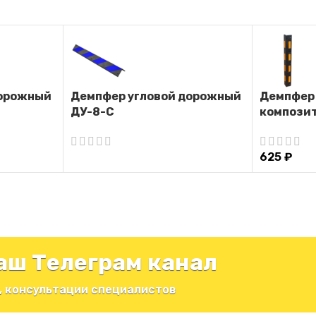
дорожный
Демпфер угловой дорожный
Демпфер 
ДУ-8-С
компози
625
₽
аш Телеграм канал
, консультации специалистов