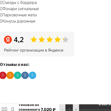
Съезды с бордюра
Фонари сигнальные
Парковочные маты
Конусы дорожные
Отзывы о нас:
Демпфер
Alternative:
В КОР
стеновой из
7,020
₽
-
+
вспененного