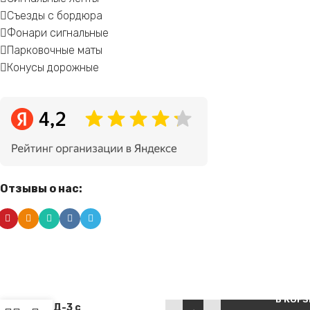
Съезды с бордюра
Фонари сигнальные
Парковочные маты
Конусы дорожные
Отзывы о нас:
Делиниатор
Alternative:
дорожный
В КОР
ДД-3 с