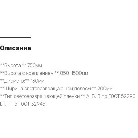
Описание
**Высота:** 750мм
**Высота с креплением:** 850-1500мм
**Диаметр:** 130мм
**Ширина световозвращающей полосы:** 200мм
**Тип световозвращающей пленки:** А, Б, В по ГОСТ 52290;
I, II, III по ГОСТ 32945