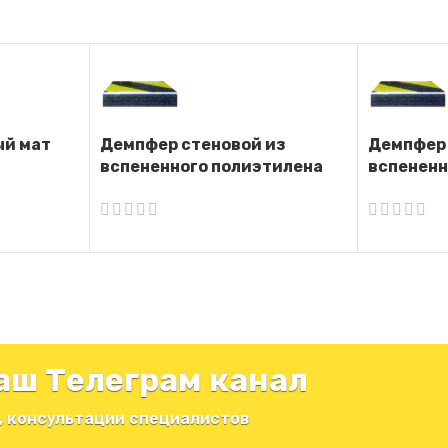
ый мат
Демпфер стеновой из
Демпфер 
вспененного полиэтилена
вспененн
ДС-ВП-15
ДС-ВП-1
аш Телеграм канал
, консультации специалистов