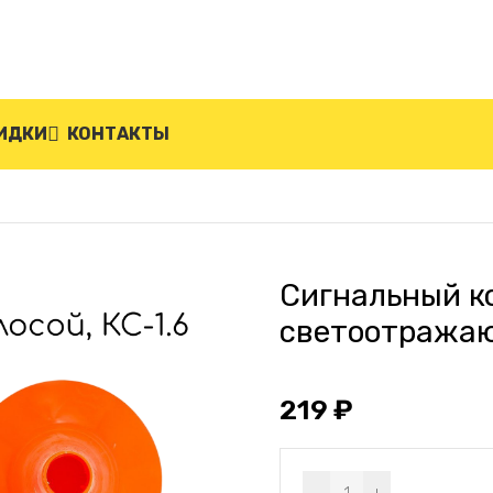
ИДКИ
КОНТАКТЫ
-1.6 (с светоотражающими полосами)
Сигнальный ко
светоотража
219
₽
Alternative: