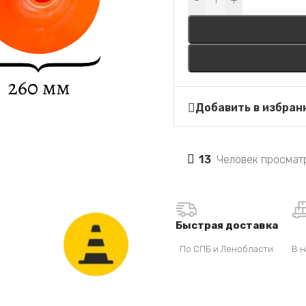
-
+
Добавить в избран
13
Человек просматр
Быстрая доставка
По СПБ и Ленобласти
В н