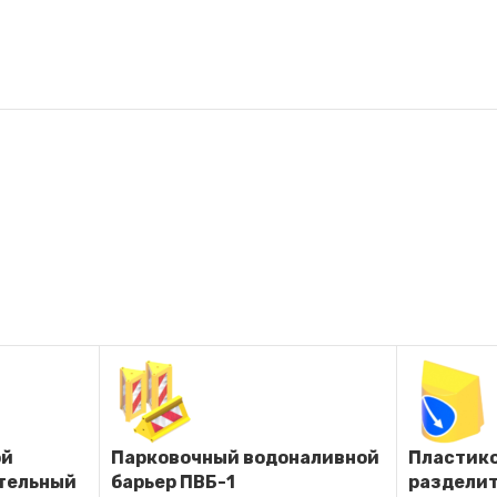
ой
Парковочный водоналивной
Пластик
тельный
барьер ПВБ-1
разделит