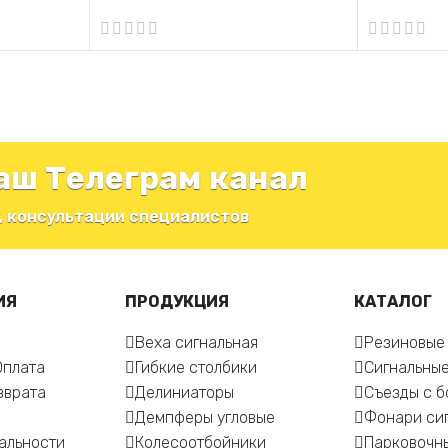
аш Телеграм канал
, консультации специалистов
ИЯ
ПРОДУКЦИЯ
КАТАЛОГ
Веха сигнальная
Резиновые
Оплата
Гибкие столбики
Сигнальные
зврата
Делиниаторы
Съезды с 
Демпферы угловые
Фонари си
альности
Колесоотбойники
Парковочн