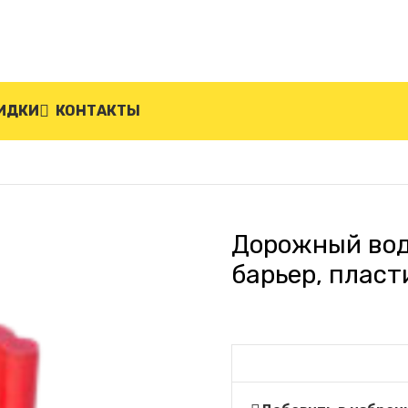
ИДКИ
КОНТАКТЫ
дывающийся барьер, пластиковый БВ-В-1-К (красны
Дорожный во
барьер, пласт