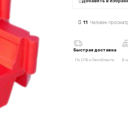
Добавить в избран
11
Человек просматр
Быстрая доставка
По СПБ и Ленобласти
В н