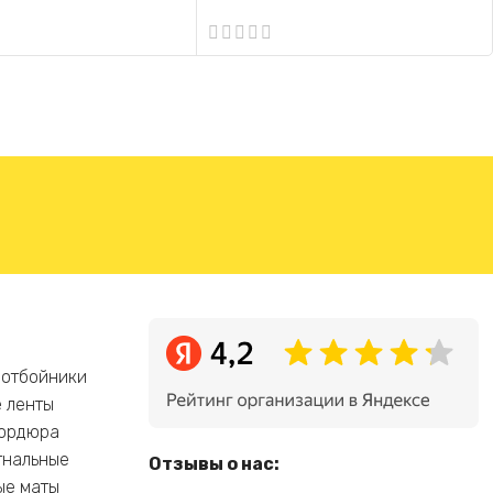
БВ-В-2-К (красный,
вкладывающийся)
 отбойники
 ленты
бордюра
гнальные
Отзывы о нас:
ые маты